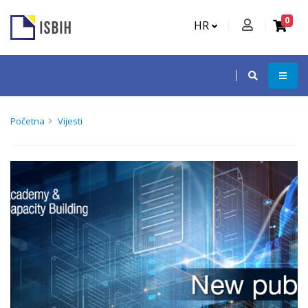
0
HR
Početna
Vijesti