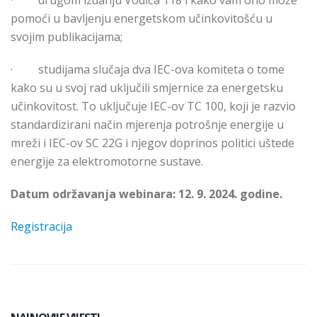
·
drugom izdanju Vodiča 118 i kako vam ono može
pomoći u bavljenju energetskom učinkovitošću u
svojim publikacijama;
·
studijama slučaja dva IEC-ova komiteta o tome
kako su u svoj rad uključili smjernice za energetsku
učinkovitost. To uključuje IEC-ov TC 100, koji je razvio
standardizirani način mjerenja potrošnje energije u
mreži i IEC-ov SC 22G i njegov doprinos politici uštede
energije za elektromotorne sustave.
Datum održavanja webinara: 12. 9. 2024. godine.
Registracija