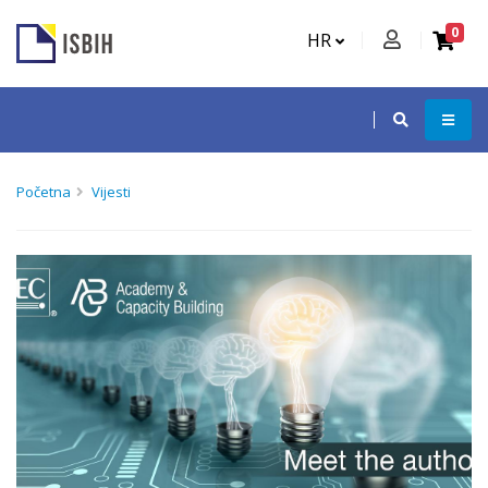
0
HR
Početna
Vijesti