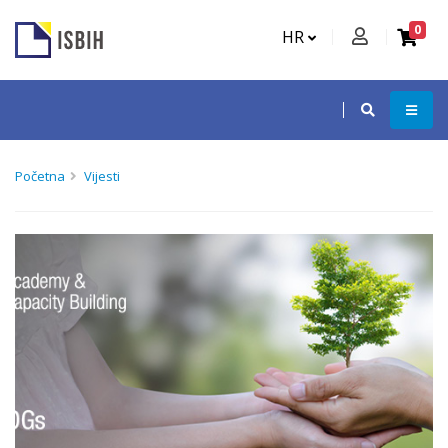
0
HR
Početna
Vijesti