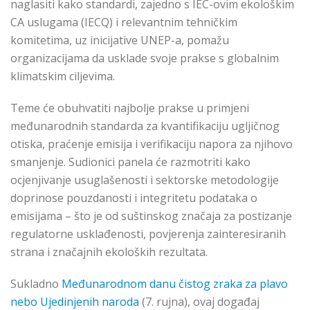
naglasiti kako standardi, zajedno s IEC-ovim ekološkim
CA uslugama (IECQ) i relevantnim tehničkim
komitetima, uz inicijative UNEP-a, pomažu
organizacijama da usklade svoje prakse s globalnim
klimatskim ciljevima.
Teme će obuhvatiti najbolje prakse u primjeni
međunarodnih standarda za kvantifikaciju ugljičnog
otiska, praćenje emisija i verifikaciju napora za njihovo
smanjenje. Sudionici panela će razmotriti kako
ocjenjivanje usuglašenosti i sektorske metodologije
doprinose pouzdanosti i integritetu podataka o
emisijama – što je od suštinskog značaja za postizanje
regulatorne usklađenosti, povjerenja zainteresiranih
strana i značajnih ekoloških rezultata.
Sukladno
Međunarodnom danu čistog zraka za plavo
nebo Ujedinjenih naroda
(7. rujna), ovaj događaj