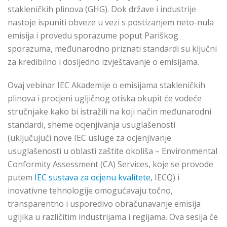
stakleničkih plinova (GHG). Dok države i industrije
nastoje ispuniti obveze u vezi s postizanjem neto-nula
emisija i provedu sporazume poput Pariškog
sporazuma, međunarodno priznati standardi su ključni
za kredibilno i dosljedno izvještavanje o emisijama.
Ovaj vebinar IEC Akademije o emisijama stakleničkih
plinova i procjeni ugljičnog otiska okupit će vodeće
stručnjake kako bi istražili na koji način međunarodni
standardi, sheme ocjenjivanja usuglašenosti
(uključujući nove IEC usluge za ocjenjivanje
usuglašenosti u oblasti zaštite okoliša – Environmental
Conformity Assessment (CA) Services, koje se provode
putem
IEC sustava za ocjenu kvalitete
, IECQ) i
inovativne tehnologije omogućavaju točno,
transparentno i usporedivo obračunavanje emisija
ugljika u različitim industrijama i regijama. Ova sesija će