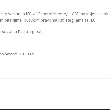
pćeg sastanka IEC-a (General Meeting - GM) na kojem se oku
m pitanjima, budućim pravcima i strategijama za IEC.
 održati u Kairu, Egipat.
i
.
 početkom u 10 sati.