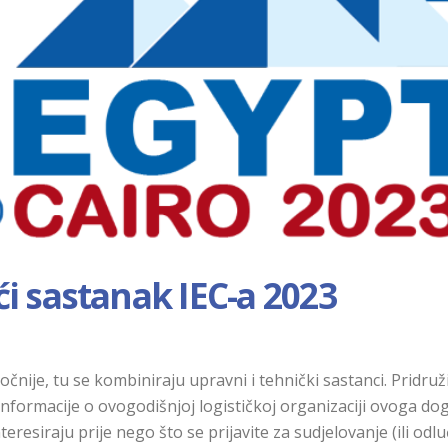
i sastanak IEC-a 2023
čnije, tu se kombiniraju upravni i tehnički sastanci. Pridruž
informacije o ovogodišnjoj logističkoj organizaciji ovoga do
nteresiraju prije nego što se prijavite za sudjelovanje (ili odlu