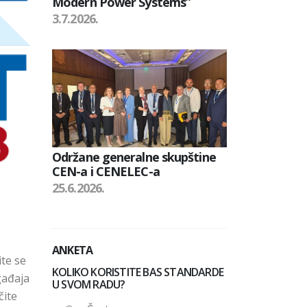
Modern Power Systems”
3.7.2026.
Održane generalne skupštine
CEN-a i CENELEC-a
25.6.2026.
ANKETA
ite se
KOLIKO KORISTITE BAS STANDARDE
gađaja
U SVOM RADU?
čite