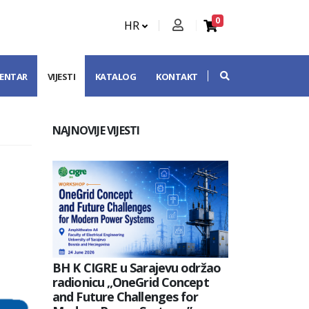
0
HR
CENTAR
VIJESTI
KATALOG
KONTAKT
NAJNOVIJE VIJESTI
BH K CIGRE u Sarajevu održao
radionicu „OneGrid Concept
and Future Challenges for