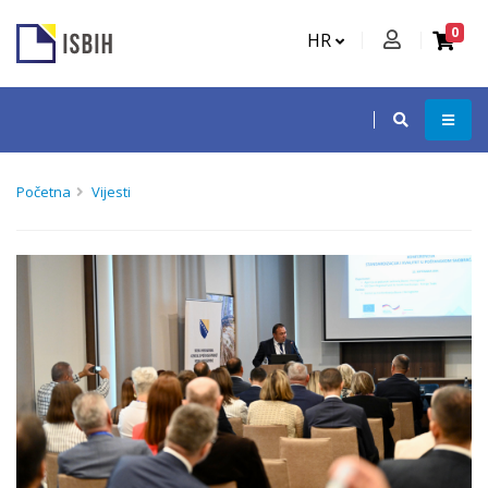
0
HR
Početna
Vijesti