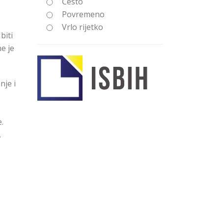
Često
Povremeno
Vrlo rijetko
biti
e je
nje i
.
.