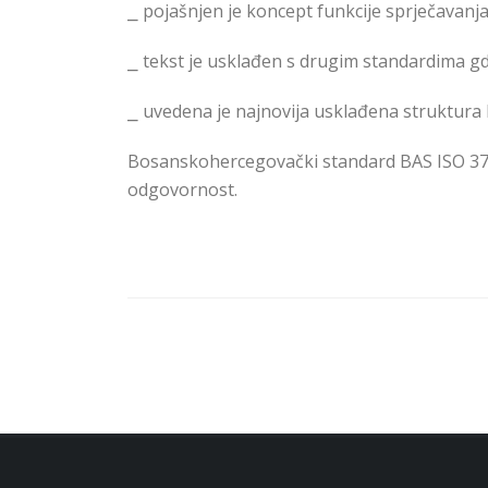
⎯
pojašnjen je koncept funkcije sprječavanja
⎯
tekst je usklađen s drugim standardima gdj
⎯
uvedena je najnovija usklađena struktura k
B
о
s
а
nsk
о
h
е
rc
е
g
о
v
а
čki st
а
nd
а
rd BAS ISO 3
odgovornost.