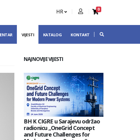
0
HR
CENTAR
VIJESTI
KATALOG
KONTAKT
NAJNOVIJE VIJESTI
BH K CIGRE u Sarajevu održao
radionicu „OneGrid Concept
and Future Challenges for