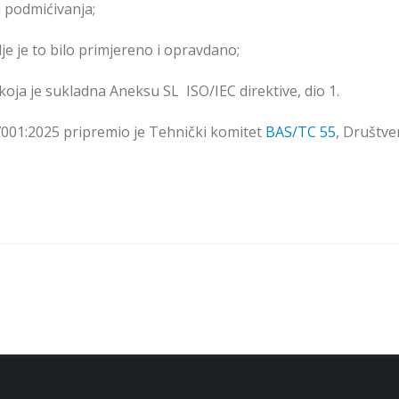
 podmićivanja;
e je to bilo primjereno i opravdano;
oja je sukladna Aneksu SL ISO/IEC direktive, dio 1.
7001:2025 pripremio je Tehnički komitet
BAS/TC 55
, Društv