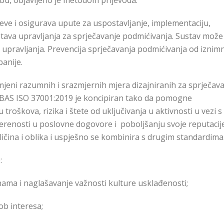
u, objavljeno je metodom prijevoda.
eve i osigurava upute za uspostavljanje, implementaciju,
stava upravljanja za sprječavanje podmićivanja.
Sustav može 
v upravljanja. Prevencija sprječavanja podmićivanja od iznimn
anije.
eni razumnih i srazmjernih mjera dizajniranih za sprječava
 BAS ISO 37001:2019 je koncipiran tako da pomogne
troškova, rizika i štete od uključivanja u aktivnosti u vezi s
erenosti u poslovne dogovore i poboljšanju svoje reputacije
ličina i oblika i uspješno se kombinira s drugim standardima
:
ma i naglašavanje važnosti kulture usklađenosti;
b interesa;