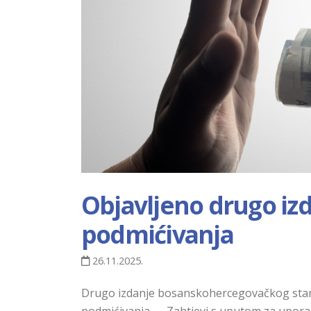
Objavlјeno drugo iz
podmićivanja
26.11.2025.
Drugo izdanje bosanskohercegovačkog st