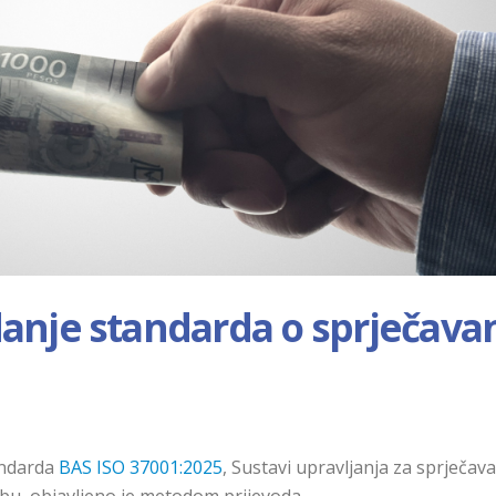
danje standarda o sprječava
andarda
BAS ISO 37001:2025
, Sustavi upravljanja za sprječav