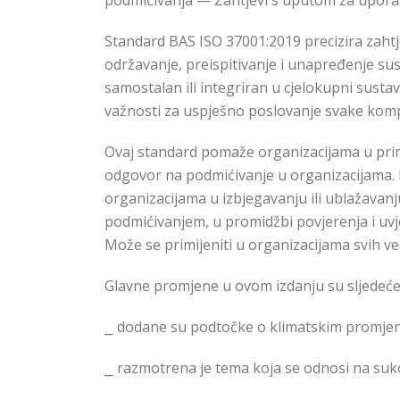
podmićivanja — Zahtjevi s uputom za uporab
Standard BAS ISO 37001:2019 precizira zahtj
održavanje, preispitivanje i unapređenje su
samostalan ili integriran u cjelokupni susta
važnosti za uspješno poslovanje svake komp
Ovaj standard pomaže organizacijama u primj
odgovor na podmićivanje u organizacijama.
organizacijama u izbjegavanju ili ublažavanju 
podmićivanjem, u promidžbi povjerenja i uvj
Može se primijeniti u organizacijama svih ve
Glavne promjene u ovom izdanju su sljedeće
⎯
dodane su podtočke o klimatskim promjena
⎯
razmotrena je tema koja se odnosi na suko