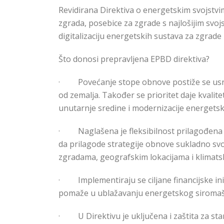
Revidirana Direktiva o energetskim svojst
zgrada, posebice za zgrade s najlošijim svojs
digitalizaciju energetskih sustava za zgrade
Što donosi prepravljena EPBD direktiva?
·
Povećanje stope obnove postiže se us
od zemalja. Također se prioritet daje kvalitet
unutarnje sredine i modernizacije energetsk
·
Naglašena je fleksibilnost prilagođe
da prilagode strategije obnove sukladno svoji
zgradama, geografskim lokacijama i klimats
·
Implementiraju se ciljane financijske in
pomaže u ublažavanju energetskog siromaš
·
U Direktivu je uključena i zaštita za 