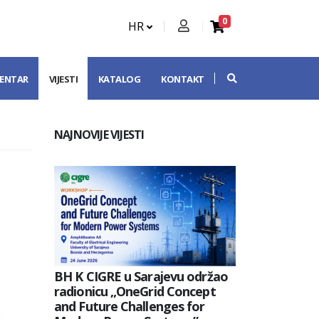
0
HR
CENTAR
VIJESTI
KATALOG
KONTAKT
NAJNOVIJE VIJESTI
BH K CIGRE u Sarajevu održao
radionicu „OneGrid Concept
and Future Challenges for