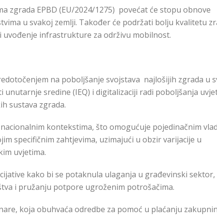
vima zgrada EPBD (EU/2024/1275) povećat će stopu obnove
tvima u svakoj zemlji. Također će podržati bolju kvalitetu zr
 i uvođenje infrastrukture za održivu mobilnost.
redotočenjem na poboljšanje svojstava najlošijih zgrada u s
i unutarnje sredine (IEQ) i digitalizaciji radi poboljšanja uvje
ih sustava zgrada.
na nacionalnim kontekstima, što omogućuje pojedinačnim vl
m specifičnim zahtjevima, uzimajući u obzir varijacije u
kim uvjetima.
icijative kako bi se potaknula ulaganja u građevinski sektor,
tva i pružanju potpore ugroženim potrošačima.
stanare, koja obuhvaća odredbe za pomoć u plaćanju zakupnin