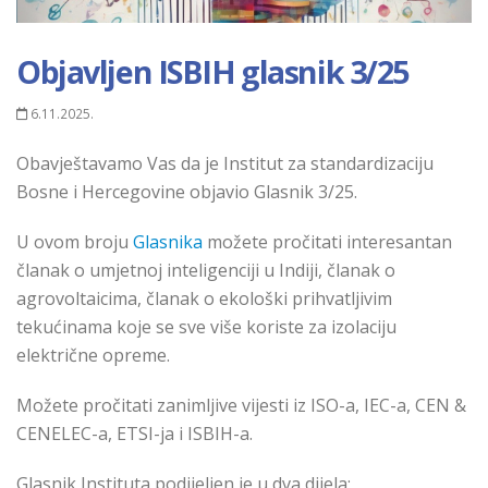
Objavljen ISBIH glasnik 3/25
6.11.2025.
Obavještavamo Vas da je Institut za standardizaciju
Bosne i Hercegovine objavio Glasnik 3/25.
U ovom broju
Glasnika
možete pročitati interesantan
članak o
umjetnoj
inteligenciji u Indiji, članak o
agrovoltaici
ma
, članak o ekološki prihvatljivim
te
kućinama
koje se sve više koriste za izolaciju
električne opreme.
Možete pročitati zanimljive vijesti iz ISO-a, IEC-a, CEN &
CENELEC-a, ETSI-ja i ISBIH-a.
Glasnik Instituta podijeljen
je
u dva dijela: