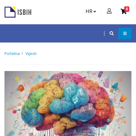
0
HR
Početna
Vijesti