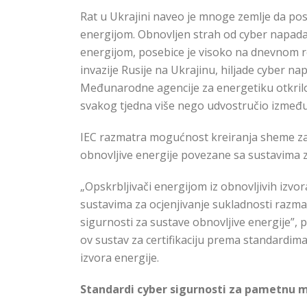
Rat u Ukrajini naveo je mnoge zemlje da po
energijom. Obnovljen strah od cyber napada
energijom, posebice je visoko na dnevnom r
invazije Rusije na Ukrajinu, hiljade cyber n
Međunarodne agencije za energetiku otkril
svakog tjedna više nego udvostručio između 2
IEC razmatra mogućnost kreiranja sheme za oc
obnovljive energije povezane sa sustavima za
„Opskrbljivači energijom iz obnovljivih izvor
sustavima za ocjenjivanje sukladnosti razm
sigurnosti za sustave obnovljive energije”, 
ov sustav za certifikaciju prema standardi
izvora energije.
Standardi cyber sigurnosti za pametnu 