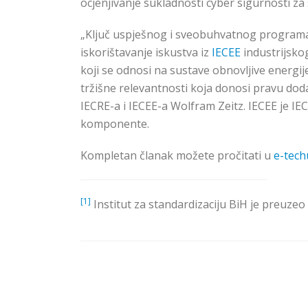
ocjenjivanje sukladnosti cyber sigurnosti za
„Ključ uspješnog i sveobuhvatnog programa c
iskorištavanje iskustva iz
IECEE
industrijsko
koji se odnosi na sustave obnovljive energi
tržišne relevantnosti koja donosi pravu doda
IECRE-a i IECEE-a Wolfram Zeitz. IECEE je I
komponente.
Kompletan članak možete pročitati u
e-tech
[1]
Institut za standardizaciju BiH je preuzeo