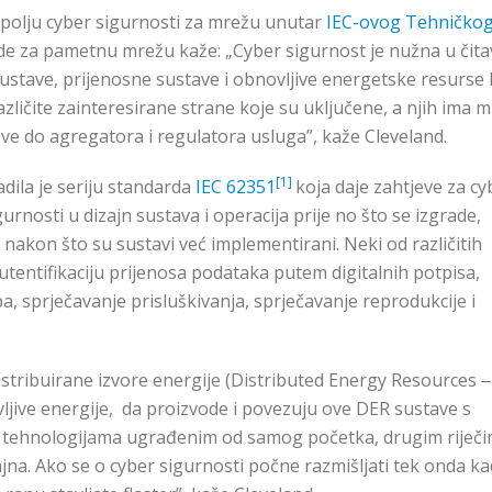
 polju cyber sigurnosti za mrežu unutar
IEC-ovog Tehničko
de za pametnu mrežu kaže: „Cyber sigurnost je nužna u čita
 sustave, prijenosne sustave i obnovljive energetske resurse 
azličite zainteresirane strane koje su uključene, a njih ima 
sve do agregatora i regulatora usluga”, kaže Cleveland.
[1]
dila je seriju standarda
IEC 62351
koja daje zahtjeve za cy
urnosti u dizajn sustava i operacija prije no što se izgrade,
nakon što su sustavi već implementirani. Neki od različitih
autentifikaciju prijenosa podataka putem digitalnih potpisa,
, sprječavanje prisluškivanja, sprječavanje reprodukcije i
distribuirane izvore energije (Distributed Energy Resources ‒
jive energije, da proizvode i povezuju ove DER sustave s
i tehnologijama ugrađenim od samog početka, drugim riječi
na. Ako se o cyber sigurnosti počne razmišljati tek onda ka