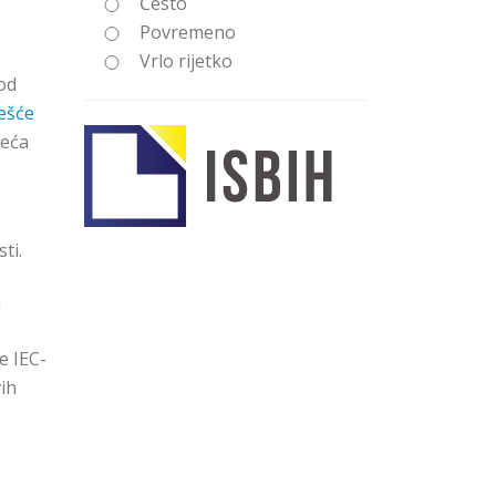
Često
Povremeno
Vrlo rijetko
od
ešće
zeća
ti.
m
e IEC-
ih