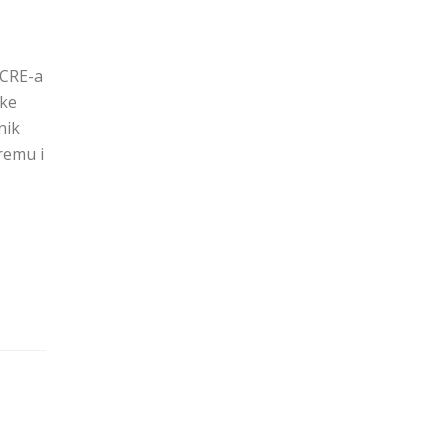
ECRE-a
oke
nik
remu i