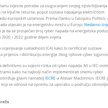
stanu svjesne potrebe za osiguranjem svojeg opskrbljivanja
 na ključne resurse, poput sustava napajanja električnom
edu europskih ustanova. Prema članku u časopisu Politico, 
apada utjecalo je na energetsku mrežu u Europi.
Nedavno izvj
o je da se prosječan broj cyber napada na energetska podu
020. i 2022. godine diljem svijeta.
jenjivanje sukladnosti (CA) kako bi certificirali sustave
 prijenos i distribuciju energije zbog njihove cyber sigurnos
a definitivno su svjesni rizika od cyber napada. Mi u IEC-ovi
atramo kako na najbolji način implementirati shemu cyber
potvrđuje glavni ravnatelj
IECRE
-a Alistair Mackinnon. IECRE j
ma koji se odnose na opremu za uporabu u području obnovljiv
mrežu