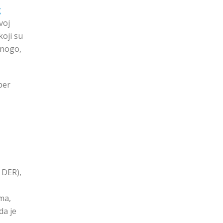
g
voj
koji su
mnogo,
ber
DER),
ma,
da je