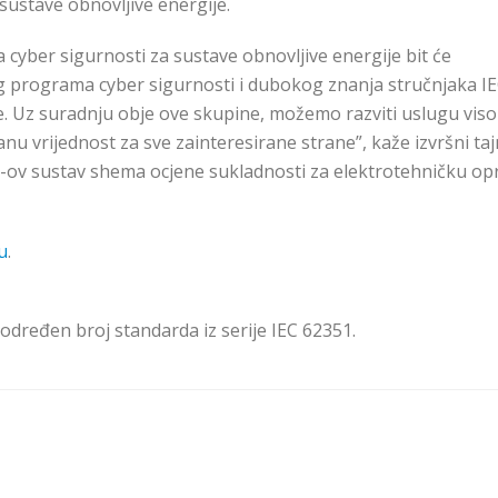
 sustave obnovljive energije.
yber sigurnosti za sustave obnovljive energije bit će
g programa cyber sigurnosti i dubokog znanja stručnjaka I
je. Uz suradnju obje ove skupine, možemo razviti uslugu vis
nu vrijednost za sve zainteresirane strane”, kaže izvršni taj
EC-ov sustav shema ocjene sukladnosti za elektrotehničku op
u
.
 određen broj standarda iz serije IEC 62351.