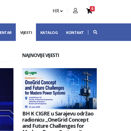
0
HR
CENTAR
VIJESTI
KATALOG
KONTAKT
NAJNOVIJE VIJESTI
BH K CIGRE u Sarajevu održao
radionicu „OneGrid Concept
and Future Challenges for