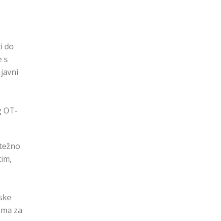
i do
e s
javni
g OT-
etežno
tim,
jske
rama za