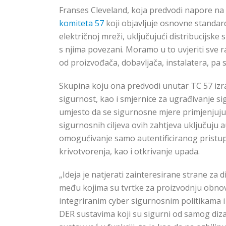
Franses Cleveland, koja predvodi napore na
komiteta 57
koji objavljuje osnovne standar
električnoj mreži, uključujući distribucijske
s njima povezani. Moramo u to uvjeriti sve r
od proizvođača, dobavljača, instalatera, pa 
Skupina koju ona predvodi unutar TC 57 izra
sigurnost, kao i smjernice za ugrađivanje sig
umjesto da se sigurnosne mjere primjenjuju 
sigurnosnih ciljeva ovih zahtjeva uključuju 
omogućivanje samo autentificiranog pristupa
krivotvorenja, kao i otkrivanje upada.
„Ideja je natjerati zainteresirane strane za 
među kojima su tvrtke za proizvodnju obnovl
integriranim cyber sigurnosnim politikama 
DER sustavima koji su sigurni od samog dizaj