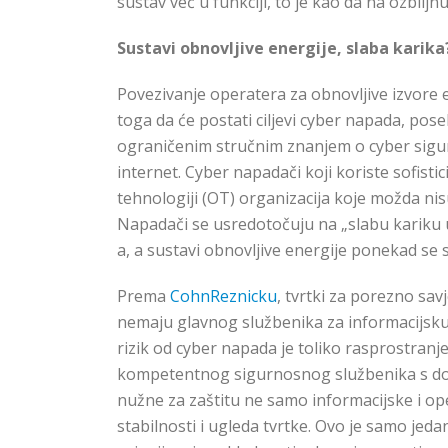
sustav već u funkciji, to je kao da na ozbiljnu
Sustavi obnovljive energije, slaba karika
Povezivanje operatera za obnovljive izvore
toga da će postati ciljevi cyber napada, pos
ograničenim stručnim znanjem o cyber sigurn
internet. Cyber napadači koji koriste sofisti
tehnologiji (OT) organizacija koje možda nis
Napadači se usredotočuju na „slabu kariku 
a, a sustavi obnovljive energije ponekad se
Prema
CohnReznicku
, tvrtki za porezno sa
nemaju glavnog službenika za informacijsku s
rizik od cyber napada je toliko rasprostranj
kompetentnog sigurnosnog službenika s dovo
nužne za zaštitu ne samo informacijske i ope
stabilnosti i ugleda tvrtke. Ovo je samo jed