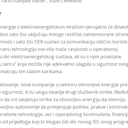
 ranu stavljate flaster”, kaže Cleveland.
?
 energije s elektroenergetskom mrežom vjerojatno će dovest
ebice zato što uključuju mnoge različite zainteresirane stran
osti i zato što DER sustavi za komunikaciju obično koriste 
ciranu tehnologiju sve više traže ranjivosti u operativnoj
u dio elektroenergetskog sustava, ali su s njim povezane.
u lancu” koja možda nije adekvatno ulagala u sigurnost svo
 smatraju tim slabim karikama.
vjetovanje, nove kompanije u sektoru obnovljive energije pr
igurnost, ili tu uloga obavlja drugi službenik tvrtke. Među
en da oni savjetuju tvrtke za obnovljivu energiju da imenuju
ljno autonomije da primjenjuje politike, prakse i kontrole
rativne tehnologije, već i operativnog kontinuiteta, financi
an od prijedloga koji bi mogao biti dio novog IEC-ovog prog