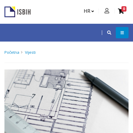
0
HR
Početna
Vijesti