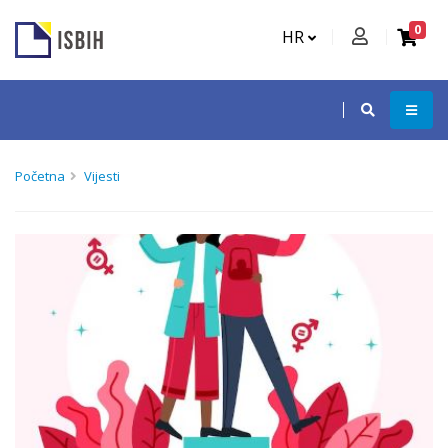
0
HR
Početna
Vijesti