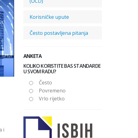
(OCD)
Korisničke upute
Često postavljena pitanja
ANKETA
KOLIKO KORISTITE BAS STANDARDE
U SVOM RADU?
Često
Povremeno
Vrlo rijetko
 i