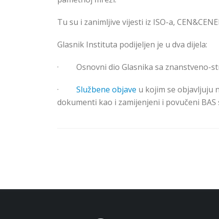
Tu su i zanimljive vijesti iz ISO-a, CEN&CENE
Glasnik Instituta podijeljen je u dva dijela:
·
Osnovni dio Glasnika s
a znanstveno
-st
·
Službene objave
u kojim se objavljuju 
dokumenti kao i zamijenjeni i povučeni BAS s