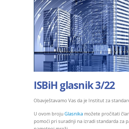
ISBiH glasnik 3/22
Obavještavamo Vas da je Institut za standar
U ovom broju
Glasnika
možete pročitat
i
član
pomoći
pri
suradnji na izradi standarda za 
pametnoj mreži.