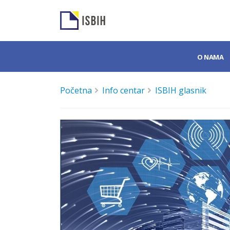
O NAMA
Početna
Info centar
ISBIH glasnik