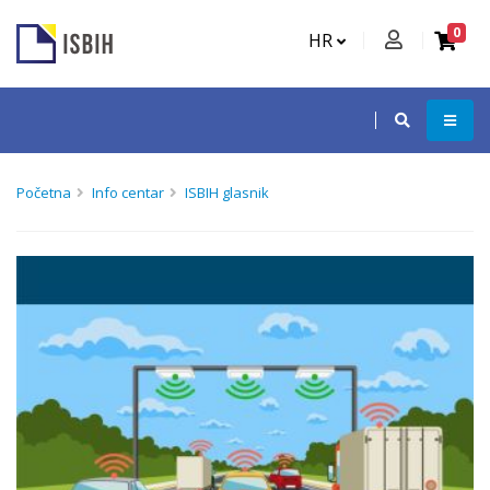
0
HR
Početna
Info centar
ISBIH glasnik