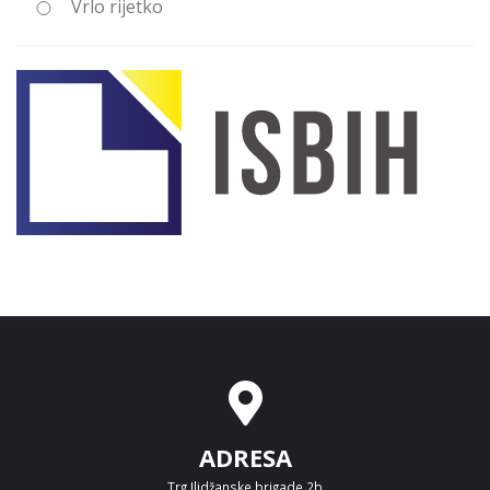
Vrlo rijetko
ADRESA
Trg Ilidžanske brigade 2b