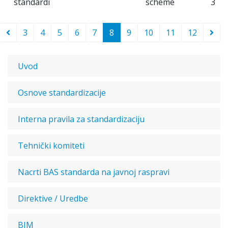
standardi
scheme
3
3
4
5
6
7
8
9
10
11
12
Uvod
Osnove standardizacije
Interna pravila za standardizaciju
Tehnički komiteti
Nacrti BAS standarda na javnoj raspravi
Direktive / Uredbe
BIM