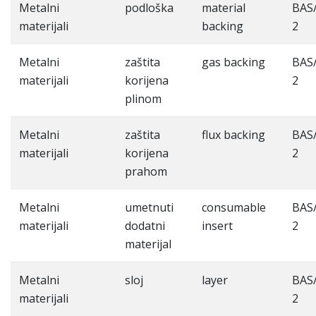
Metalni
podloška
material
BAS
materijali
backing
2
Metalni
zaštita
gas backing
BAS
materijali
korijena
2
plinom
Metalni
zaštita
flux backing
BAS
materijali
korijena
2
prahom
Metalni
umetnuti
consumable
BAS
materijali
dodatni
insert
2
materijal
Metalni
sloj
layer
BAS
materijali
2