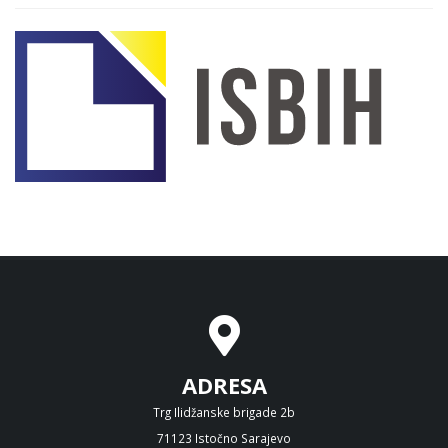
ADRESA
Trg Ilidžanske brigade 2b
71123 Istočno Sarajevo