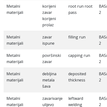
Metalni
korijeni
root run root
BAS
materijali
zavar
pass
2
korijeni
prolaz
Metalni
zavar
filling run
BAS
materijali
ispune
2
Metalni
površinski
capping run
BAS
materijali
zavar
2
Metalni
debljina
deposited
BAS
materijali
metala
thickness
2
šava
Metalni
zavarivanje
leftward
BAS
materijali
ulijevo
welding
2