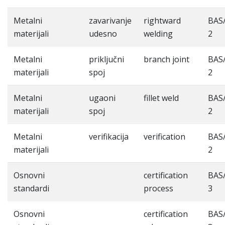
Metalni
zavarivanje
rightward
BAS
materijali
udesno
welding
2
Metalni
priključni
branch joint
BAS
materijali
spoj
2
Metalni
ugaoni
fillet weld
BAS
materijali
spoj
2
Metalni
verifikacija
verification
BAS
materijali
2
Osnovni
certification
BAS
standardi
process
3
Osnovni
certification
BAS