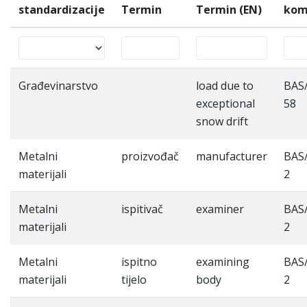
standardizacije
Termin
Termin (EN)
kom
Građevinarstvo
load due to
BAS
exceptional
58
snow drift
Metalni
proizvođač
manufacturer
BAS
materijali
2
Metalni
ispitivač
examiner
BAS
materijali
2
Metalni
ispitno
examining
BAS
materijali
tijelo
body
2