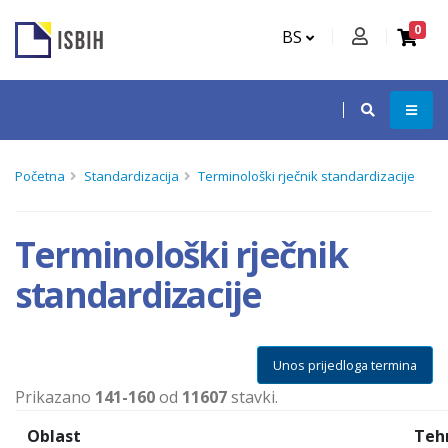
0
BS
Početna
Standardizacija
Terminološki rječnik standardizacije
Terminološki rječnik
standardizacije
Unos prijedloga termina
Prikazano
141-160
od
11607
stavki.
Oblast
Teh