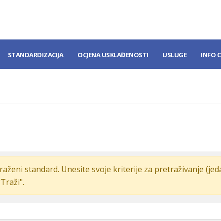
STANDARDIZACIJA
OCJENA USKLAĐENOSTI
USLUGE
INFO 
raženi standard. Unesite svoje kriterije za pretraživanje (je
"Traži".