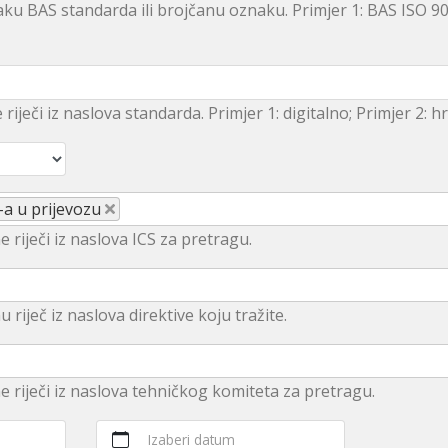
ku BAS standarda ili brojčanu oznaku. Primjer 1: BAS ISO 9
e riječi iz naslova standarda. Primjer 1: digitalno; Primjer 2: 
-a u prijevozu
e riječi iz naslova ICS za pretragu.
u rijеč iz nаslоvа dirеktivе kојu trаžitе.
ne riječi iz naslova tehničkog komiteta za pretragu.
Izaberi datum