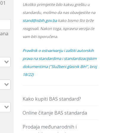
001
Ukoliko primijetite bilo kakvu grešku u
standardu, molimo da nas obavijestite na
stand@isbih.gov.ba
kako bismo što brže
reagovali. Nakon toga, ispravna verzija će
hrana
vam biti isporučena.
Pravilnik o ostvarivanju i zaštiti autorskih
prava na standardima i standardizacijskim
dokumentima ("Službeni glasnik BiH", broj
18/22)
Kako kupiti BAS standard?
Online čitanje BAS standarda
Prodaja međunarodnih i