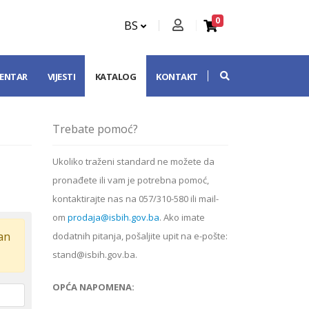
0
BS
CENTAR
VIJESTI
KATALOG
KONTAKT
Trebate pomoć?
Ukoliko
traženi standard
ne možete da
pronađete ili vam je potrebna pomoć,
kontaktirajte nas na 057/310-580 ili mail-
om
prodaja@isbih.gov.ba
. Ako imate
dan
dodatnih pitanja, pošaljite upit na e-pošte:
stand@isbih.gov.ba.
OPĆA NAPOMENA: