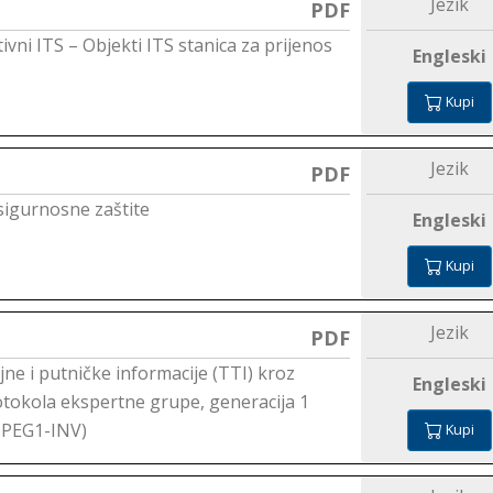
Jezik
PDF
ivni ITS – Objekti ITS stanica za prijenos
Engleski
Kupi
Jezik
PDF
 sigurnosne zaštite
Engleski
Kupi
Jezik
PDF
jne i putničke informacije (TTI) kroz
Engleski
tokola ekspertne grupe, generacija 1
(TPEG1-INV)
Kupi