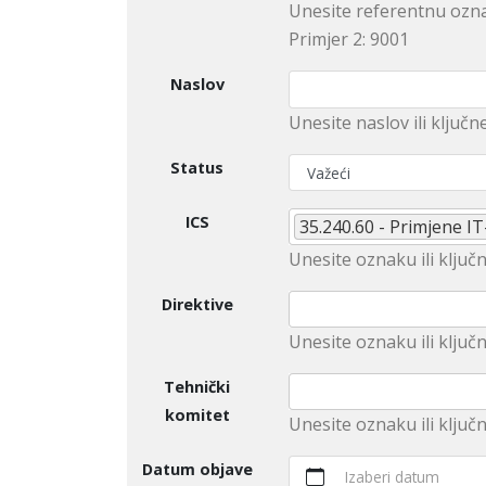
Unesite referentnu ozna
Primjer 2: 9001
Naslov
Unesite naslov ili ključn
Status
ICS
35.240.60 - Primjene IT
Unesite оznaku ili ključn
Direktive
Unеsitе oznaku ili klјučn
Tehnički
komitet
Unesite оznaku ili ključ
Datum objave
Izaberi datum