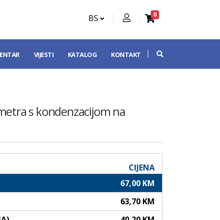
0
BS
CENTAR
VIJESTI
KATALOG
KONTAKT
ometra s kondenzacijom na
CIJENA
67,00 KM
63,70 KM
NA)
40,20 KM