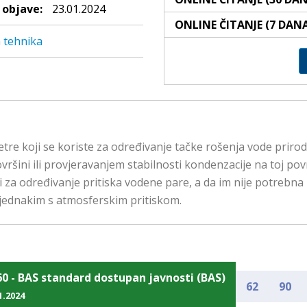
objave:
23.01.2024
ONLINE ČITANJE (7 DAN
 tehnika
re koji se koriste za određivanje tačke rošenja vode prir
ršini ili provjeravanjem stabilnosti kondenzacije na toj po
 određivanje pritiska vodene pare, a da im nije potrebna k
i jednakim s atmosferskim pritiskom.
60 - BAS standard dostupan javnosti (BAS)
62
90
1.2024