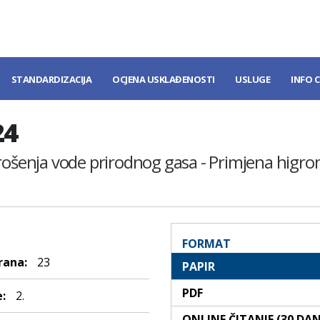
STANDARDIZACIJA
OCJENA USKLAĐENOSTI
USLUGE
INFO 
24
 rošenja vode prirodnog gasa - Primјena higr
FORMAT
rana:
23
PAPIR
PDF
:
2.
ONLINE ČITANJE (30 DA