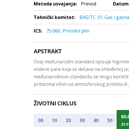
Metoda usvajanja:
Prevod
Datum 
Tehnički komitet:
BAS/TC 31, Gas i gasna
ICS:
75.060, Prirodni plin
APSTRAKT
Ovaj međunarodni standard opisuje higromet
vodene pare koja se dešava na ohlađenoj pov
međunarodnom standardu se mogu koristiti za
pritiscima višim od atmosferskog pritiska il
ŽIVOTNI CIKLUS
60.
00
10
20
30
40
50
23.0