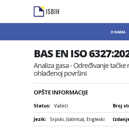
O NAMA
BAS EN ISO 6327:20
Analiza gasa - Određivanje tačke
ohlađenoj površini
OPŠTE INFORMACIJE
Status:
Važeći
Broj st
Jezik:
Srpski, (latinica), Engleski
Izdanje