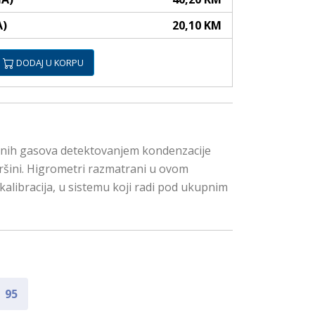
A)
20,10 KM
DODAJ U KORPU
odnih gasova detektovanjem kondenzacije
vršini. Higrometri razmatrani u ovom
alibracija, u sistemu koji radi pod ukupnim
95