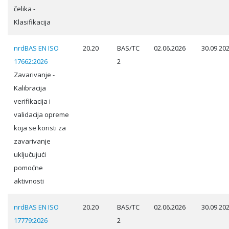
čelika -
Klasifikacija
nrdBAS EN ISO
20.20
BAS/TC
02.06.2026
30.09.20
17662:2026
2
Zavarivanje -
Kalibracija
verifikacija i
validacija opreme
koja se koristi za
zavarivanje
uključujući
pomoćne
aktivnosti
nrdBAS EN ISO
20.20
BAS/TC
02.06.2026
30.09.20
17779:2026
2