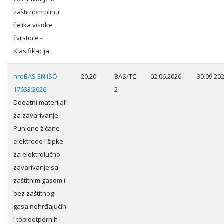
zaštitnom plinu
čelika visoke
čvrstoće -
Klasifikacija
nrdBAS EN ISO
20.20
BAS/TC
02.06.2026
30.09.20
17633:2026
2
Dodatni materijali
za zavarivanje -
Punjene žičane
elektrode i šipke
za elektrolučno
zavarivanje sa
zaštitnim gasom i
bez zaštitnog
gasa nehrđajućih
i toplootpornih