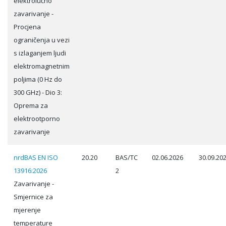
elektrolučno
zavarivanje -
Procjena
ograničenja u vezi
s izlaganjem ljudi
elektromagnetnim
poljima (0 Hz do
300 GHz) - Dio 3:
Oprema za
elektrootporno
zavarivanje
nrdBAS EN ISO
20.20
BAS/TC
02.06.2026
30.09.20
13916:2026
2
Zavarivanje -
Smjernice za
mjerenje
temperature