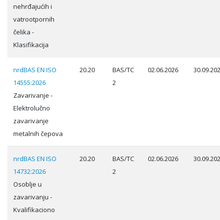
nehrđajućih i
vatrootpornih
čelika -
Klasifikacija
nrdBAS EN ISO
20.20
BAS/TC
02.06.2026
30.09.20
14555:2026
2
Zavarivanje -
Elektrolučno
zavarivanje
metalnih čepova
nrdBAS EN ISO
20.20
BAS/TC
02.06.2026
30.09.20
14732:2026
2
Osoblje u
zavarivanju -
Kvalifikaciono