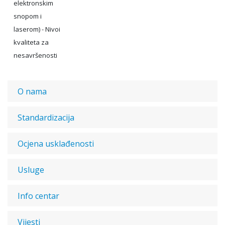
elektronskim
snopom i
laserom) - Nivoi
kvaliteta za
nesavršenosti
O nama
Standardizacija
Ocjena usklađenosti
Usluge
Info centar
Vijesti