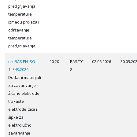
predgrijavanja,
temperature
izmedu prolaza i
održavanje
temperature
predgrijavanja
nrdBAS EN ISO
20.20
BAS/TC
02.06.2026
30.09.20
14343:2026
2
Dodatni materijali
za zavarivanje -
Žičane elektrode,
trakaste
elektrode, žice i
šipke za
elektrolučno
zavarivanje