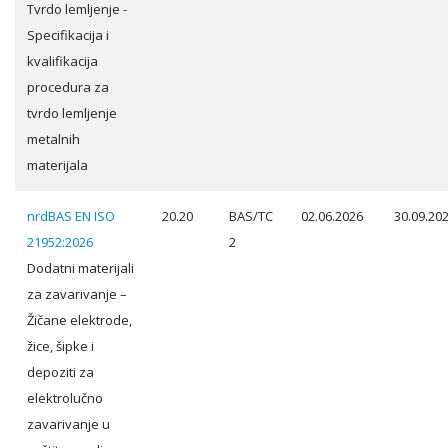
Tvrdo lemljenje -
Specifikacija i
kvalifikacija
procedura za
tvrdo lemljenje
metalnih
materijala
nrdBAS EN ISO
20.20
BAS/TC
02.06.2026
30.09.20
21952:2026
2
Dodatni materijali
za zavarivanje –
Žičane elektrode,
žice, šipke i
depoziti za
elektrolučno
zavarivanje u