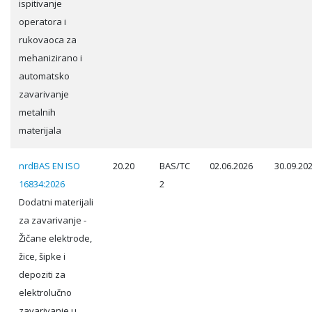
ispitivanje
operatora i
rukovaoca za
mehanizirano i
automatsko
zavarivanje
metalnih
materijala
nrdBAS EN ISO
20.20
BAS/TC
02.06.2026
30.09.20
16834:2026
2
Dodatni materijali
za zavarivanje -
Žičane elektrode,
žice, šipke i
depoziti za
elektrolučno
zavarivanje u