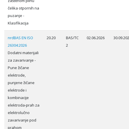
zaštitnom plinu
čelika otpornih na
puzanje -
Klasifikacija
nrdBAS EN ISO
20.20
BAS/TC
02.06.2026
30.09.20
26304:2026
2
Dodatni materijali
za zavarivanje -
Pune žičane
elektrode,
punjene žičane
elektrode i
kombinacije
elektroda-prah za
elektrolučno
zavarivanje pod
prahom