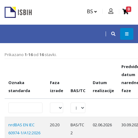
0
BS
Prikazano
1-16
od
16
stavki.
Predviđ
datum
Oznaka
Faza
Datum
naredn
standarda
izrade
BAS/TC
realizacije
faze
nrdBAS EN IEC
20.20
BAS/TC
02.06.2026
30.09.20
60974-1/A12:2026
2