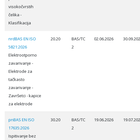
visokočvrstih
čelika -
Klasifikacija
nrdBAS EN ISO
20.20
BAS/TC
02.06.2026
30.09.20
5821:2026
2
Elektrootporno
zavarivanje -
Elektrode za
tačkasto
zavarivanje -
Završetci - kapice
za elektrode
pnBAS EN ISO
30.20
BAS/TC
19.06.2026
19.07.20
17635:2026
2
Ispitivanje bez