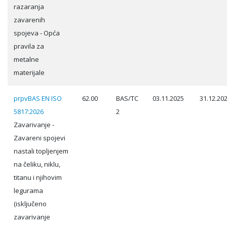
razaranja
zavarenih
spojeva - Opća
pravila za
metalne
materijale
prpvBAS EN ISO
62.00
BAS/TC
03.11.2025
31.12.20
5817:2026
2
Zavarivanje -
Zavareni spojevi
nastali topljenjem
na čeliku, niklu,
titanu i njihovim
legurama
(isključeno
zavarivanje