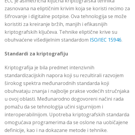
ECC je asimetrična ključna kriptografska tehnika
zasnovana na eliptičnim krivim koja se koristi recimo za
šifrovanje i digitalne potpise. Ova tehnologija se može
koristiti za kreiranje bržih, manjih i efikasnijih
kriptografskih ključeva. Tehnike eliptične krive su
obuhvaćene višedijelnim standardom
ISO/IEC 15946
.
Standardi za kriptografiju
Kriptografija je bila predmet intenzivnih
standardizacijskih napora koji su rezultirali razvojem
širokog spektra međunarodnih standarda koji
obuhvataju znanja i najbolje prakse vodećih stručnjaka
u ovoj oblasti. Međunarodno dogovoreni načini rada
pomažu da se tehnologija učini sigurnijom i
interoperabilnijom. Upotreba kriptografskih standarda
omogućava programerima da se oslone na uobičajene
definicije, kao i na dokazane metode i tehnike.