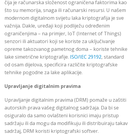
čija je računarska složenost ograničena faktorima kao
što su memorija, snaga ili računarski resursi. U našem
modernom digitalnom svijetu laka kriptografija je sve
važnija. Dakle, uređaji koji podliježu određenim
ograničenjima – na primjer, IoT (Internet of Things)
senzori ili aktuatori koji se koriste za uključivanje
opreme takozvanog pametnog doma – koriste tehnike
lake simetrične kriptografije.
ISO/IEC 29192
, standard
od osam dijelova, specificira različite kriptografske
tehnike pogodne za lake aplikacije.
Upravljanje digitalnim pravima
Upravljanje digitalnim pravima (DRM) pomaže u zaštiti
autorskih prava vašeg digitalnog sadržaja. Da bi se
osiguralo da samo ovlašteni korisnici imaju pristup
sadržaju ili da mogu da modifikuju ili distribuiraju takav
sadržaj, DRM koristi kriptografski softver.