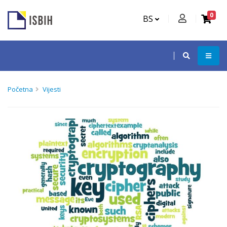
0
BS
Početna
Vijesti