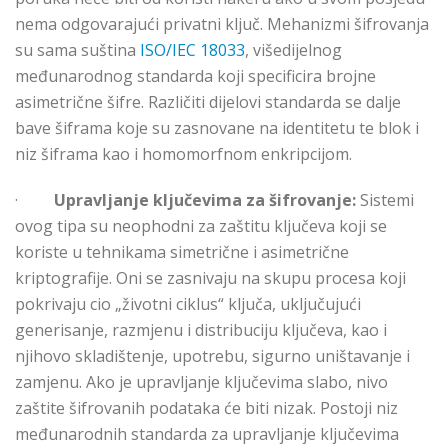
nema odgovarajući privatni ključ. Mehanizmi šifrovanja
su sama suština
ISO/IEC 18033
, višedijelnog
međunarodnog standarda koji specificira brojne
asimetrične šifre. Različiti dijelovi standarda se dalje
bave šiframa koje su zasnovane na identitetu te blok i
niz šiframa kao i homomorfnom enkripcijom.
·
Upravljanje ključevima za šifrovanje:
Sistemi
ovog tipa su neophodni za zaštitu ključeva koji se
koriste u tehnikama simetrične i asimetrične
kriptografije. Oni se zasnivaju na skupu procesa koji
pokrivaju cio „životni ciklus“ ključa, uključujući
generisanje, razmjenu i distribuciju ključeva, kao i
njihovo skladištenje, upotrebu, sigurno uništavanje i
zamjenu. Ako je upravljanje ključevima slabo, nivo
zaštite šifrovanih podataka će biti nizak. Postoji niz
međunarodnih standarda za upravljanje ključevima