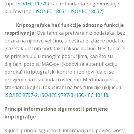
(npr.
ISO/IEC 11770
) kao i standarda za generisanje
ključeva (npr.
ISO/IEC 18031
i
ISO/IEC 18032
).
·
Kriptografske heš funkcije odnosno funkcije
raspršivanja:
Ova tehnika pretvara niz podataka, bez
obzira na njihovu veličinu, u heširane izlazne podatke
(sažetak ulaznih podataka) fiksne dužine. Heš funkcije
se primjenjuju u mnogim područjima, kao što su
digitalni potpisi, MAC-ovi (kodovi za autentifikaciju
poruka) i kriptografski kontrolni zbirovi (da bi se
provjerilo da li su podaci oštećeni). Međunarodni
standardi koji su fokusirani na heš funkcije uključuju
ISO/IEC 9797-2
,
ISO/IEC 9797-3
i
ISO/IEC 10118
.
Principi informacione sigurnosti i primjene
kriptografije
Ključni principi sigurnosti informacija su povjerljivost,