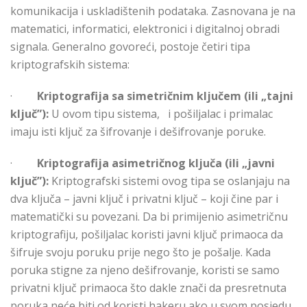
komunikacija i uskladištenih podataka. Zasnovana je na
matematici, informatici, elektronici i digitalnoj obradi
signala. Generalno govoreći, postoje četiri tipa
kriptografskih sistema:
·
Kriptografija sa simetričnim ključem (ili „tajni
ključ”):
U ovom tipu sistema, i pošiljalac i primalac
imaju isti ključ za šifrovanje i dešifrovanje poruke.
·
Kriptografija asimetričnog ključa (ili „javni
ključ”):
Kriptografski sistemi ovog tipa se oslanjaju na
dva ključa – javni ključ i privatni ključ – koji čine par i
matematički su povezani. Da bi primijenio asimetričnu
kriptografiju, pošiljalac koristi javni ključ primaoca da
šifruje svoju poruku prije nego što je pošalje. Kada
poruka stigne za njeno dešifrovanje, koristi se samo
privatni ključ primaoca što dakle znači da presretnuta
poruka neće biti od koristi hakeru ako u svom posjedu