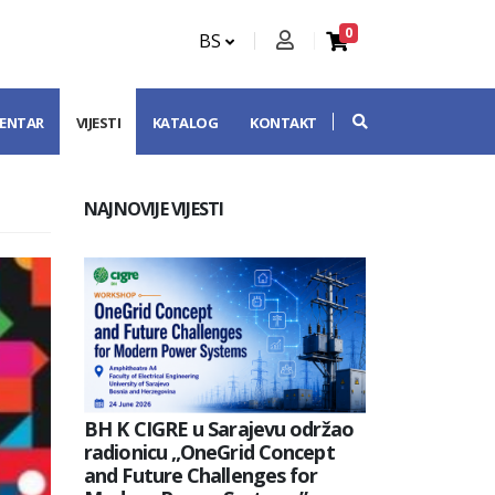
0
BS
CENTAR
VIJESTI
KATALOG
KONTAKT
NAJNOVIJE VIJESTI
BH K CIGRE u Sarajevu održao
radionicu „OneGrid Concept
and Future Challenges for