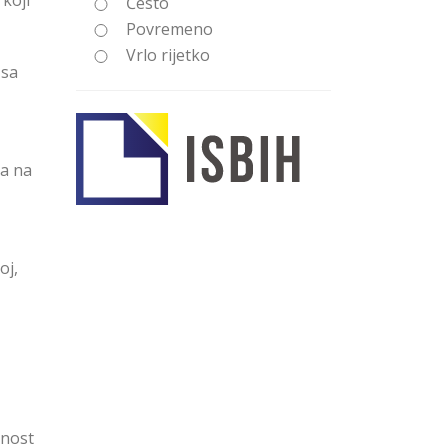
koji
Često
Povremeno
Vrlo rijetko
 sa
ra na
oj,
rnost