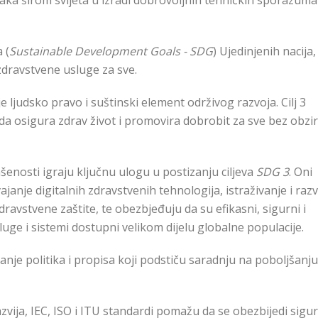
aka širom svijeta u izradi dobrovoljnih tehničkih sporazuma 
 (
Sustainable Development Goals - SDG
) Ujedinjenih nacija,
dravstvene usluge za sve.
 ljudsko pravo i suštinski element održivog razvoja. Cilj 3
j da osigura zdrav život i promovira dobrobit za sve bez obzi
enosti igraju ključnu ulogu u postizanju ciljeva
SDG 3
. Oni
janje digitalnih zdravstvenih tehnologija, istraživanje i razv
ravstvene zaštite, te obezbjeđuju da su efikasni, sigurni i
uge i sistemi dostupni velikom dijelu globalne populacije.
nje politika i propisa koji podstiču saradnju na poboljšanju
zvija, IEC, ISO i ITU standardi pomažu da se obezbijedi sigu