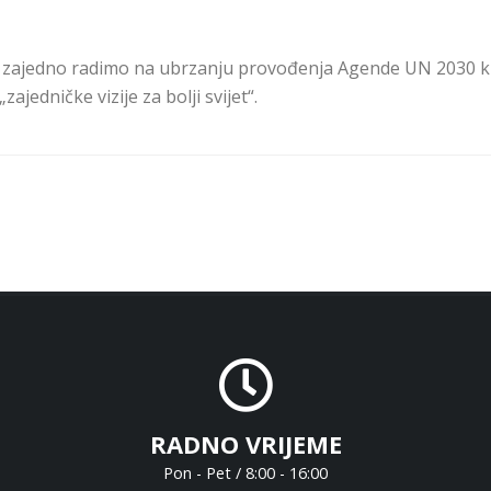
a zajedno radimo na ubrzanju provođenja Agende UN 2030 k
ajedničke vizije za bolji svijet“.
RADNO VRIJEME
Pon - Pet / 8:00 - 16:00