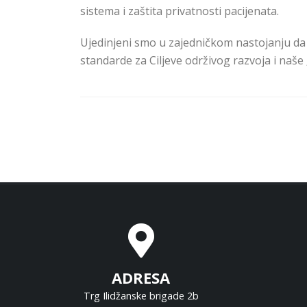
sistema i zaštita privatnosti pacijenata.
Ujedinjeni smo u zajedničkom nastojanju d
standarde za Ciljeve održivog razvoja i naše „z
ADRESA
Trg Ilidžanske brigade 2b