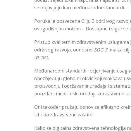
počast zajedničkim naporima hiljada stručnj
se objavljuju kao međunarodni standardi.
Poruka je posvećena Cilju 3 održivog razvoja
ovogodišnjim motom – Dostupne i sigurne z
Pristup kvalitetnim zdravstvenim uslugama je
održivog razvoja, odnosno
SDG 3
ima za cil
uzrast.
Međunarodni standardi i ocjenjivanje usaglaš
obezbjeđuju globalni okvir koji olakšava usva
proizvodnju i održavanje uređaja i sistema zd
pouzdani medicinski uređaji, zdravstvene usl
Oni također pružaju osnov za efikasno kreira
ishoda zdravstvene zaštite.
Kako se digitalna zdravstvena tehnologija ra