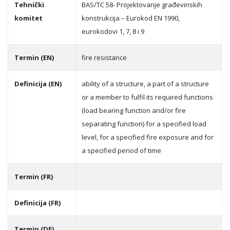
Tehnički
BAS/TC 58- Projektovanje građevinskih
komitet
konstrukcija – Eurokod EN 1990,
eurokodovi 1, 7, 8 i 9
Termin (EN)
fire resistance
Definicija (EN)
ability of a structure, a part of a structure
or a member to fulfil its required functions
(load bearing function and/or fire
separating function) for a specified load
level, for a specified fire exposure and for
a specified period of time
Termin (FR)
Definicija (FR)
Termin (DE)