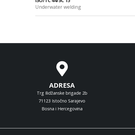
ISO/TC 44/SC 15
Underwater welding
ADRESA
Trg Ilidžanske brigade 2b
71123 Istočno Sarajevo
Bosna i Hercegovina